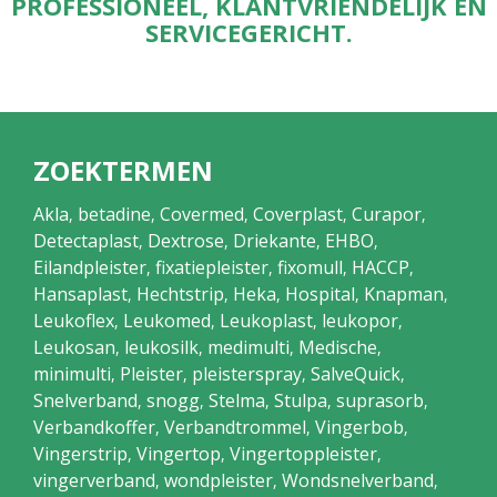
PROFESSIONEEL, KLANTVRIENDELIJK EN
SERVICEGERICHT.
ZOEKTERMEN
Akla
betadine
Covermed
Coverplast
Curapor
,
,
,
,
,
Detectaplast
Dextrose
Driekante
EHBO
,
,
,
,
Eilandpleister
fixatiepleister
fixomull
HACCP
,
,
,
,
Hansaplast
Hechtstrip
Heka
Hospital
Knapman
,
,
,
,
,
Leukoflex
Leukomed
Leukoplast
leukopor
,
,
,
,
Leukosan
leukosilk
medimulti
Medische
,
,
,
,
minimulti
Pleister
pleisterspray
SalveQuick
,
,
,
,
Snelverband
snogg
Stelma
Stulpa
suprasorb
,
,
,
,
,
Verbandkoffer
Verbandtrommel
Vingerbob
,
,
,
Vingerstrip
Vingertop
Vingertoppleister
,
,
,
vingerverband
wondpleister
Wondsnelverband
,
,
,