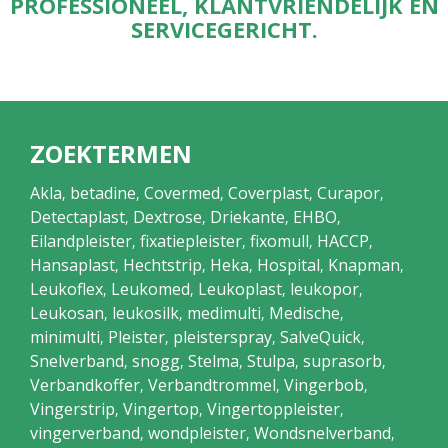
PROFESSIONEEL, KLANTVRIENDELIJK EN
SERVICEGERICHT.
ZOEKTERMEN
Akla
betadine
Covermed
Coverplast
Curapor
,
,
,
,
,
Detectaplast
Dextrose
Driekante
EHBO
,
,
,
,
Eilandpleister
fixatiepleister
fixomull
HACCP
,
,
,
,
Hansaplast
Hechtstrip
Heka
Hospital
Knapman
,
,
,
,
,
Leukoflex
Leukomed
Leukoplast
leukopor
,
,
,
,
Leukosan
leukosilk
medimulti
Medische
,
,
,
,
minimulti
Pleister
pleisterspray
SalveQuick
,
,
,
,
Snelverband
snogg
Stelma
Stulpa
suprasorb
,
,
,
,
,
Verbandkoffer
Verbandtrommel
Vingerbob
,
,
,
Vingerstrip
Vingertop
Vingertoppleister
,
,
,
vingerverband
wondpleister
Wondsnelverband
,
,
,