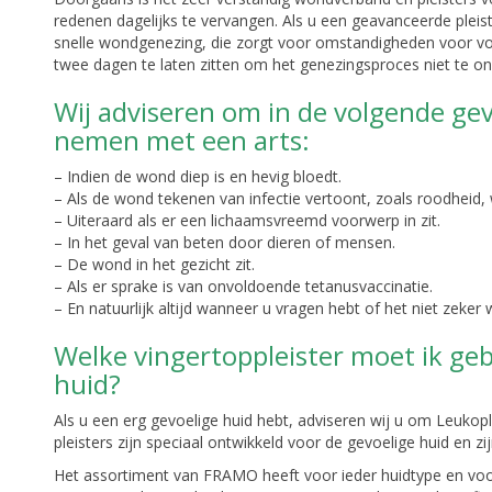
redenen dagelijks te vervangen. Als u een geavanceerde pleis
snelle wondgenezing, die zorgt voor omstandigheden voor 
twee dagen te laten zitten om het genezingsproces niet te o
Wij adviseren om in de volgende geva
nemen met een arts:
– Indien de wond diep is en hevig bloedt.
– Als de wond tekenen van infectie vertoont, zoals roodheid, 
– Uiteraard als er een lichaamsvreemd voorwerp in zit.
– In het geval van beten door dieren of mensen.
– De wond in het gezicht zit.
– Als er sprake is van onvoldoende tetanusvaccinatie.
– En natuurlijk altijd wanneer u vragen hebt of het niet zeker 
Welke vingertoppleister moet ik geb
huid?
Als u een erg gevoelige huid hebt, adviseren wij u om Leukop
pleisters zijn speciaal ontwikkeld voor de gevoelige huid en zi
Het assortiment van FRAMO heeft voor ieder huidtype en voor