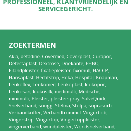
PROFESSIONEEL, KLANTVRIENDELIJK EN
SERVICEGERICHT.
ZOEKTERMEN
Akla
betadine
Covermed
Coverplast
Curapor
,
,
,
,
,
Detectaplast
Dextrose
Driekante
EHBO
,
,
,
,
Eilandpleister
fixatiepleister
fixomull
HACCP
,
,
,
,
Hansaplast
Hechtstrip
Heka
Hospital
Knapman
,
,
,
,
,
Leukoflex
Leukomed
Leukoplast
leukopor
,
,
,
,
Leukosan
leukosilk
medimulti
Medische
,
,
,
,
minimulti
Pleister
pleisterspray
SalveQuick
,
,
,
,
Snelverband
snogg
Stelma
Stulpa
suprasorb
,
,
,
,
,
Verbandkoffer
Verbandtrommel
Vingerbob
,
,
,
Vingerstrip
Vingertop
Vingertoppleister
,
,
,
vingerverband
wondpleister
Wondsnelverband
,
,
,