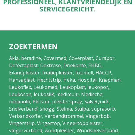
PROFESSIONEEL, KLANTVRIENDELIJK EN
SERVICEGERICHT.
ZOEKTERMEN
Akla
betadine
Covermed
Coverplast
Curapor
,
,
,
,
,
Detectaplast
Dextrose
Driekante
EHBO
,
,
,
,
Eilandpleister
fixatiepleister
fixomull
HACCP
,
,
,
,
Hansaplast
Hechtstrip
Heka
Hospital
Knapman
,
,
,
,
,
Leukoflex
Leukomed
Leukoplast
leukopor
,
,
,
,
Leukosan
leukosilk
medimulti
Medische
,
,
,
,
minimulti
Pleister
pleisterspray
SalveQuick
,
,
,
,
Snelverband
snogg
Stelma
Stulpa
suprasorb
,
,
,
,
,
Verbandkoffer
Verbandtrommel
Vingerbob
,
,
,
Vingerstrip
Vingertop
Vingertoppleister
,
,
,
vingerverband
wondpleister
Wondsnelverband
,
,
,