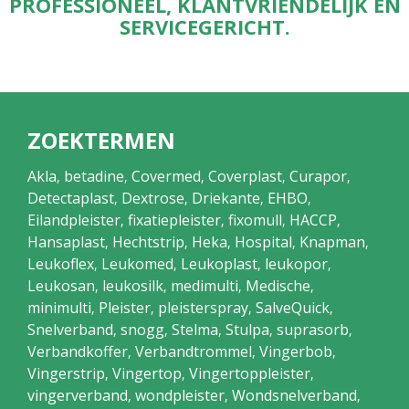
PROFESSIONEEL, KLANTVRIENDELIJK EN
SERVICEGERICHT.
ZOEKTERMEN
Akla
betadine
Covermed
Coverplast
Curapor
,
,
,
,
,
Detectaplast
Dextrose
Driekante
EHBO
,
,
,
,
Eilandpleister
fixatiepleister
fixomull
HACCP
,
,
,
,
Hansaplast
Hechtstrip
Heka
Hospital
Knapman
,
,
,
,
,
Leukoflex
Leukomed
Leukoplast
leukopor
,
,
,
,
Leukosan
leukosilk
medimulti
Medische
,
,
,
,
minimulti
Pleister
pleisterspray
SalveQuick
,
,
,
,
Snelverband
snogg
Stelma
Stulpa
suprasorb
,
,
,
,
,
Verbandkoffer
Verbandtrommel
Vingerbob
,
,
,
Vingerstrip
Vingertop
Vingertoppleister
,
,
,
vingerverband
wondpleister
Wondsnelverband
,
,
,