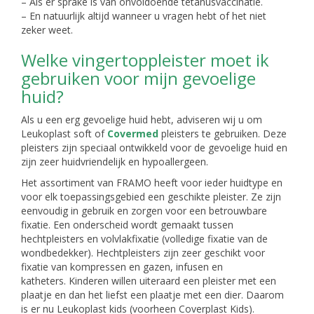
– Als er sprake is van onvoldoende tetanusvaccinatie.
– En natuurlijk altijd wanneer u vragen hebt of het niet
zeker weet.
Welke vingertoppleister moet ik
gebruiken voor mijn gevoelige
huid?
Als u een erg gevoelige huid hebt, adviseren wij u om
Leukoplast soft of
Covermed
pleisters te gebruiken. Deze
pleisters zijn speciaal ontwikkeld voor de gevoelige huid en
zijn zeer huidvriendelijk en hypoallergeen.
Het assortiment van FRAMO heeft voor ieder huidtype en
voor elk toepassingsgebied een geschikte pleister. Ze zijn
eenvoudig in gebruik en zorgen voor een betrouwbare
fixatie. Een onderscheid wordt gemaakt tussen
hechtpleisters en volvlakfixatie (volledige fixatie van de
wondbedekker). Hechtpleisters zijn zeer geschikt voor
fixatie van kompressen en gazen, infusen en
katheters. Kinderen willen uiteraard een pleister met een
plaatje en dan het liefst een plaatje met een dier. Daarom
is er nu Leukoplast kids (voorheen Coverplast Kids).