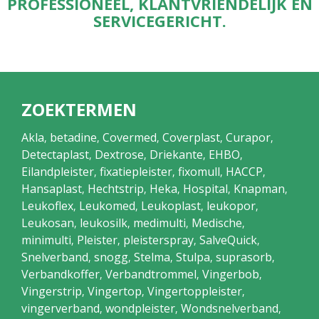
PROFESSIONEEL, KLANTVRIENDELIJK EN
SERVICEGERICHT.
ZOEKTERMEN
Akla
betadine
Covermed
Coverplast
Curapor
,
,
,
,
,
Detectaplast
Dextrose
Driekante
EHBO
,
,
,
,
Eilandpleister
fixatiepleister
fixomull
HACCP
,
,
,
,
Hansaplast
Hechtstrip
Heka
Hospital
Knapman
,
,
,
,
,
Leukoflex
Leukomed
Leukoplast
leukopor
,
,
,
,
Leukosan
leukosilk
medimulti
Medische
,
,
,
,
minimulti
Pleister
pleisterspray
SalveQuick
,
,
,
,
Snelverband
snogg
Stelma
Stulpa
suprasorb
,
,
,
,
,
Verbandkoffer
Verbandtrommel
Vingerbob
,
,
,
Vingerstrip
Vingertop
Vingertoppleister
,
,
,
vingerverband
wondpleister
Wondsnelverband
,
,
,